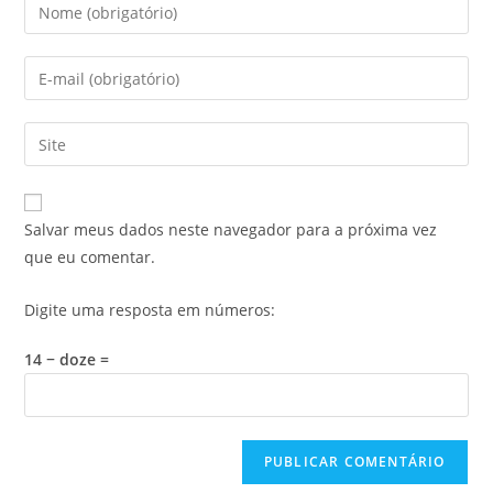
Digite
seu
nome
Digite
ou
seu
nome
endereço
Digite
de
de
o
usuário
e-
URL
para
mail
do
comentar
Salvar meus dados neste navegador para a próxima vez
para
seu
que eu comentar.
comentar
site
(opcional)
Digite uma resposta em números:
14 − doze =