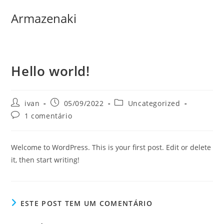
Ir
Armazenaki
para
o
conteúdo
Hello world!
Autor
Post
Categoria
ivan
05/09/2022
Uncategorized
do
publicado:
do
Comentários
1 comentário
post:
post:
do
post:
Welcome to WordPress. This is your first post. Edit or delete
it, then start writing!
ESTE POST TEM UM COMENTÁRIO